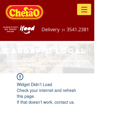
Delivery
3541.2381
31
CARDÁPIO LOCAL
Cardápio completo para consumo no local ou para
viagem. Navegue pelo submenu abaixo.
Widget Didn’t Load
Check your internet and refresh
this page.
If that doesn’t work, contact us.