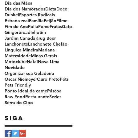
Dia das Mães
Dia dos Namorados
Dieta
Doce
Dunkel
Esportes Radicais
Estrada real
Família
Feijão
Filme
Fim de Ano
Folia
Fome
Frutas
Gato
Gingerbread
Inhotim
Jardim Canadá
Krug Beer
Lanchonete
Lanchonete Chefão
Linguiça Mineira
Mariana
Maternidade
Minas Gerais
Motoclube
Natal
Nova Lima
Novidade
Organizar sua Geladeira
Oscar Niemeyer
Ouro Preto
Pets
Pets Friendly
Ponto ideal da carne
Páscoa
Raw Food
Restaurante
Series
Serra do Cipo
Siga