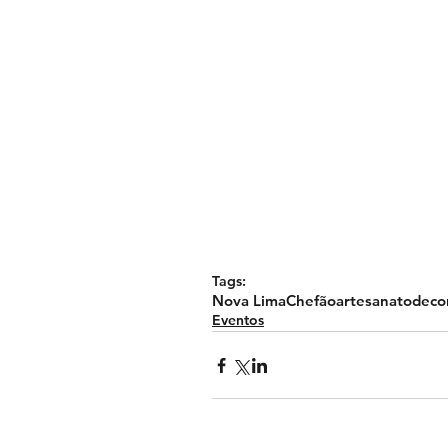
Tags:
Nova Lima
Chefão
artesanato
deco
Eventos