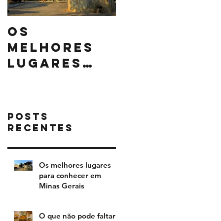
Os
O que não
melhores
pode falta
lugares
na sua cei
para
de Natal
conhecer
em Minas
Posts
Gerais
Recentes
Os melhores lugares
para conhecer em
Minas Gerais
O que não pode faltar