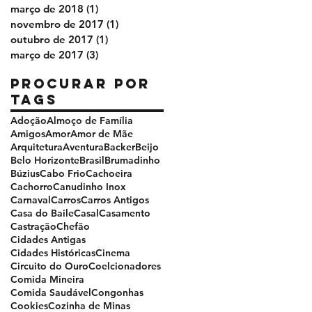
março de 2018
(1)
1 post
novembro de 2017
(1)
1 post
outubro de 2017
(1)
1 post
março de 2017
(3)
3 posts
Procurar por
tags
Adoção
Almoço de Família
Amigos
Amor
Amor de Mãe
Arquitetura
Aventura
Backer
Beijo
Belo Horizonte
Brasil
Brumadinho
Búzius
Cabo Frio
Cachoeira
Cachorro
Canudinho Inox
Carnaval
Carros
Carros Antigos
Casa do Baile
Casal
Casamento
Castração
Chefão
Cidades Antigas
Cidades Históricas
Cinema
Circuito do Ouro
Coelcionadores
Comida Mineira
Comida Saudável
Congonhas
Cookies
Cozinha de Minas