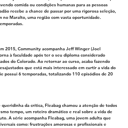
havendo comida ou condições humanas para as pessoas 
adão recebe a chance de passar por uma rigorosa seleção, 
 no Maralto, uma região com vasta oportunidade. 
temporadas.
 em 2015, Community acompanha Jeff Winger (Joel 
rna à faculdade após ter o seu diploma considerado 
ados do Colorado. Ao retornar ao curso, acaba fazendo 
sajustados que está mais interessado em curtir a vida do 
ie possui 6 temporadas, totalizando 110 episódios de 20 
queridinha da crítica, Fleabag chamou a atenção de todos 
smo tempo, um roteiro dramático e real sobre a vida de 
uto. A série acompanha Fleabag, uma jovem adulta que 
versais como: frustrações amorosas e profissionais e 