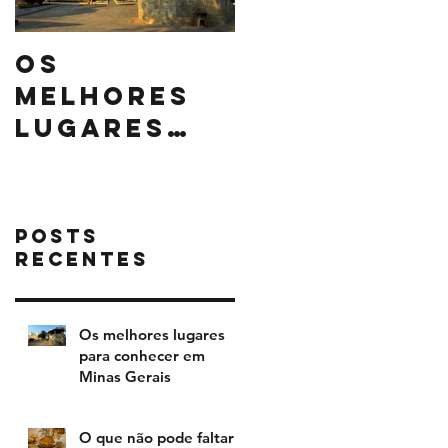
Os
O que não
melhores
pode falta
lugares
na sua cei
para
de Natal
conhecer
em Minas
Posts
Gerais
Recentes
Os melhores lugares
para conhecer em
Minas Gerais
O que não pode faltar