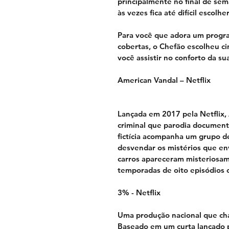
principalmente no final de sem
às vezes fica até difícil escolhe
Para você que adora um program
cobertas, o Chefão escolheu ci
você assistir no conforto da su
American Vandal – Netflix
Lançada em 2017 pela Netflix,
criminal que parodia document
fictícia acompanha um grupo d
desvendar os mistérios que en
carros apareceram misteriosame
temporadas de oito episódios 
3% - Netflix
Uma produção nacional que cha
Baseado em um curta lançado 