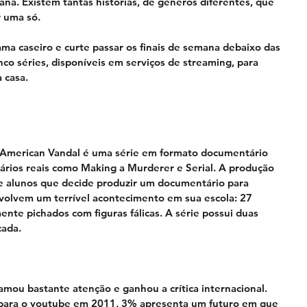
ana. Existem tantas histórias, de gêneros diferentes, que 
r uma só.
a caseiro e curte passar os finais de semana debaixo das 
nco séries, disponíveis em serviços de streaming, para 
a casa.
 American Vandal é uma série em formato documentário 
ários reais como Making a Murderer e Serial. A produção 
e alunos que decide produzir um documentário para 
volvem um terrível acontecimento em sua escola: 27 
nte pichados com figuras fálicas. A série possui duas 
cada.
mou bastante atenção e ganhou a crítica internacional. 
para o youtube em 2011, 3% apresenta um futuro em que 