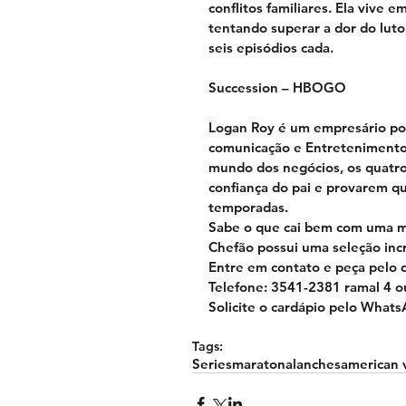
conflitos familiares. Ela vive 
tentando superar a dor do luto
seis episódios cada.
Succession – HBOGO
Logan Roy é um empresário po
comunicação e Entretenimento
mundo dos negócios, os quatro 
confiança do pai e provarem q
temporadas.
Sabe o que cai bem com uma ma
Chefão possui uma seleção incr
Entre em contato e peça pelo d
Telefone: 3541-2381 ramal 4 
Solicite o cardápio pelo What
Tags:
Series
maratona
lanches
american 