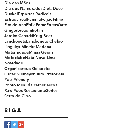
Dia das Mães
Dia dos Namorados
Dieta
Doce
Dunkel
Esportes Radicais
Estrada real
Família
Feijão
Filme
Fim de Ano
Folia
Fome
Frutas
Gato
Gingerbread
Inhotim
Jardim Canadá
Krug Beer
Lanchonete
Lanchonete Chefão
Linguiça Mineira
Mariana
Maternidade
Minas Gerais
Motoclube
Natal
Nova Lima
Novidade
Organizar sua Geladeira
Oscar Niemeyer
Ouro Preto
Pets
Pets Friendly
Ponto ideal da carne
Páscoa
Raw Food
Restaurante
Series
Serra do Cipo
Siga