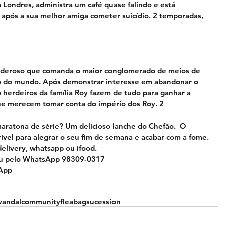
em Londres, administra um café quase falindo e está 
 após a sua melhor amiga cometer suicídio. 2 temporadas, 
deroso que comanda o maior conglomerado de meios de 
 do mundo. Após demonstrar interesse em abandonar o 
herdeiros da família Roy fazem de tudo para ganhar a 
ue merecem tomar conta do império dos Roy. 2 
ratona de série? Um delicioso lanche do Chefão.  O 
ível para alegrar o seu fim de semana e acabar com a fome.
elivery, whatsapp ou ifood.
ou pelo WhatsApp 98309-0317
sApp
vandal
community
fleabag
sucession