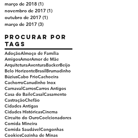
março de 2018
(1)
1 post
novembro de 2017
(1)
1 post
outubro de 2017
(1)
1 post
março de 2017
(3)
3 posts
Procurar por
tags
Adoção
Almoço de Família
Amigos
Amor
Amor de Mãe
Arquitetura
Aventura
Backer
Beijo
Belo Horizonte
Brasil
Brumadinho
Búzius
Cabo Frio
Cachoeira
Cachorro
Canudinho Inox
Carnaval
Carros
Carros Antigos
Casa do Baile
Casal
Casamento
Castração
Chefão
Cidades Antigas
Cidades Históricas
Cinema
Circuito do Ouro
Coelcionadores
Comida Mineira
Comida Saudável
Congonhas
Cookies
Cozinha de Minas