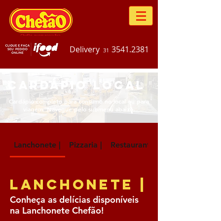
Delivery
3541.2381
31
CARDÁPIO LOCAL
Cardápio completo para consumo no local ou para
viagem. Navegue pelo submenu abaixo.
Lanchonete |
Pizzaria |
Restaurante |
Lanchonete |
Conheça as delícias disponíveis
na Lanchonete Chefão!