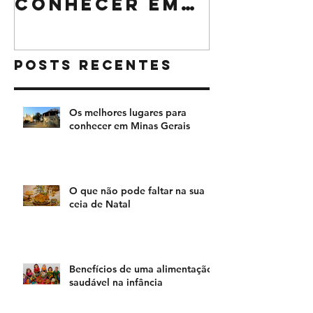
lugares para
pode fa
conhecer em
sua cei
Minas Gerais
Natal
Posts Recentes
Os melhores lugares para
conhecer em Minas Gerais
O que não pode faltar na sua
ceia de Natal
Benefícios de uma alimentação
saudável na infância