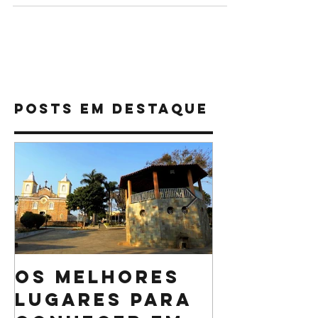
Restaurante
Posts Em Destaque
Os melhores
O que n