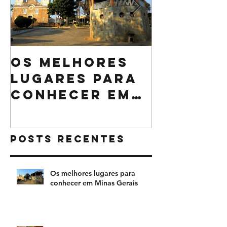
Os melhores
O que n
lugares para
pode fa
conhecer em
sua cei
Minas Gerais
Natal
Posts Recentes
Os melhores lugares para
conhecer em Minas Gerais