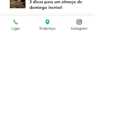
3 dicas para um almoço de
domingo incrível
Ligar
Endereço
Instagram
Você sabe qual é o ponto ideal
da carne?
Sustentabilidade na cozinha: é
possível?
DICAS PRÁTICAS PARA
ORGANIZAR A SUA
GELADEIRA