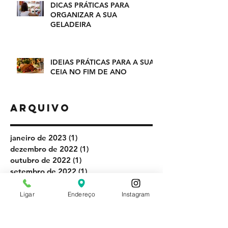
DICAS PRÁTICAS PARA
ORGANIZAR A SUA
GELADEIRA
IDEIAS PRÁTICAS PARA A SUA
CEIA NO FIM DE ANO
Arquivo
janeiro de 2023
(1)
1 post
dezembro de 2022
(1)
1 post
outubro de 2022
(1)
1 post
setembro de 2022
(1)
1 post
agosto de 2022
(1)
1 post
julho de 2022
(1)
1 post
Ligar
Endereço
Instagram
junho de 2022
(1)
1 post
maio de 2022
(1)
1 post
março de 2022
(1)
1 post