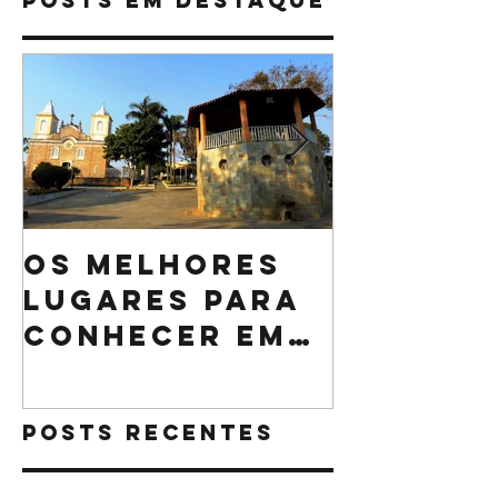
Posts Em Destaque
Os melhores
O que n
lugares para
pode fa
conhecer em
sua cei
Minas Gerais
Natal
Posts Recentes