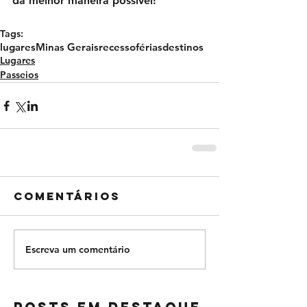
da melhor maneira possível!
Tags:
lugares
Minas Gerais
recesso
férias
destinos
Lugares
Passeios
Comentários
Escreva um comentário