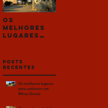
Os
O que não
melhores
pode falta
lugares
na sua ceia
para
de Natal
conhecer
em Minas
Posts
Gerais
Recentes
Os melhores lugares
para conhecer em
Minas Gerais