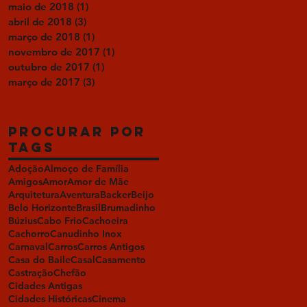
maio de 2018
(1)
1 post
abril de 2018
(3)
3 posts
março de 2018
(1)
1 post
novembro de 2017
(1)
1 post
outubro de 2017
(1)
1 post
março de 2017
(3)
3 posts
Procurar por
tags
Adoção
Almoço de Família
Amigos
Amor
Amor de Mãe
Arquitetura
Aventura
Backer
Beijo
Belo Horizonte
Brasil
Brumadinho
Búzius
Cabo Frio
Cachoeira
Cachorro
Canudinho Inox
Carnaval
Carros
Carros Antigos
Casa do Baile
Casal
Casamento
Castração
Chefão
Cidades Antigas
Cidades Históricas
Cinema