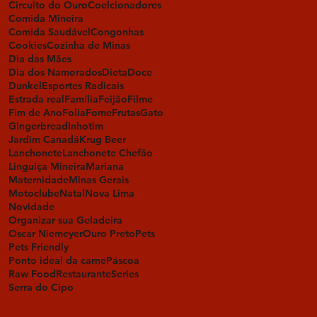
Circuito do Ouro
Coelcionadores
Comida Mineira
Comida Saudável
Congonhas
Cookies
Cozinha de Minas
Dia das Mães
Dia dos Namorados
Dieta
Doce
Dunkel
Esportes Radicais
Estrada real
Família
Feijão
Filme
Fim de Ano
Folia
Fome
Frutas
Gato
Gingerbread
Inhotim
Jardim Canadá
Krug Beer
Lanchonete
Lanchonete Chefão
Linguiça Mineira
Mariana
Maternidade
Minas Gerais
Motoclube
Natal
Nova Lima
Novidade
Organizar sua Geladeira
Oscar Niemeyer
Ouro Preto
Pets
Pets Friendly
Ponto ideal da carne
Páscoa
Raw Food
Restaurante
Series
Serra do Cipo