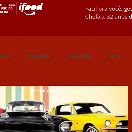
Fácil pra você, go
Chefão, 32 anos d
ome
O Chefão
Cardápios
Blog
Restaurante