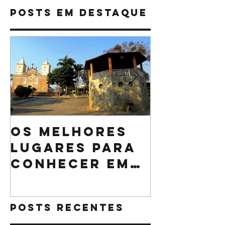
Restaurante
Posts Em Destaque
Os melhores
O que n
lugares para
pode fa
conhecer em
sua cei
Minas Gerais
Natal