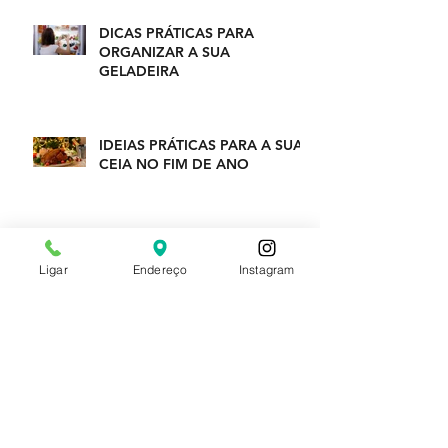
DICAS PRÁTICAS PARA
ORGANIZAR A SUA
GELADEIRA
IDEIAS PRÁTICAS PARA A SUA
CEIA NO FIM DE ANO
Arquivo
Ligar
Endereço
Instagram
janeiro de 2023
(1)
1 post
dezembro de 2022
(1)
1 post
outubro de 2022
(1)
1 post
setembro de 2022
(1)
1 post
agosto de 2022
(1)
1 post
julho de 2022
(1)
1 post