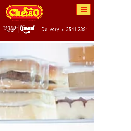
Delivery
3541.2381
31