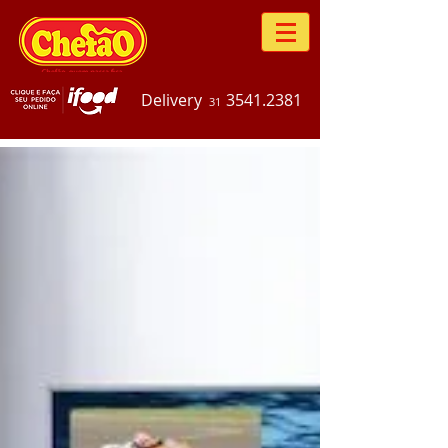
Delivery
3541.2381
31